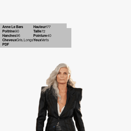
Anne Le Bars
Hauteur
177
Poitrine
90
Taille
72
Hanches
96
Pointure
40
Cheveux
Gris, Longs
Yeux
Verts
PDF