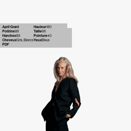
April Grant
Hauteur
180
Poitrine
86
Taille
66
Hanches
89
Pointure
40
Cheveux
Gris, Blancs
Yeux
Bleus
PDF