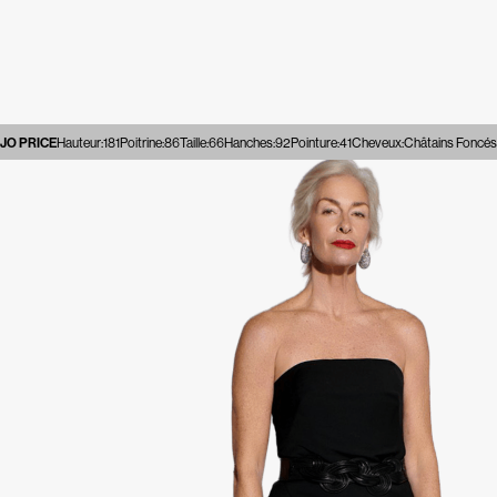
JO PRICE
Hauteur
:
181
Poitrine
:
86
Taille
:
66
Hanches
:
92
Pointure
:
41
Cheveux
:
Châtains Foncés